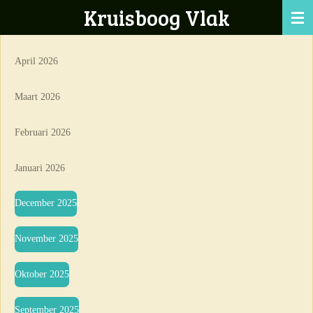
Kruisboog Vlak
Ga
direct
naar
April 2026
de
hoofdinhoud
Maart 2026
Februari 2026
Januari 2026
December 2025
November 2025
Oktober 2025
September 2025