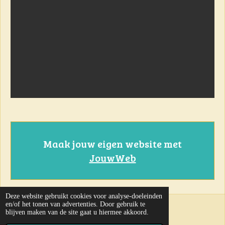
Maak jouw eigen website met
JouwWeb
Deze website gebruikt cookies voor analyse-doeleinden
en/of het tonen van advertenties. Door gebruik te
31-07-2026
blijven maken van de site gaat u hiermee akkoord.
© 2023 - 2024 Kruisboog Vlak