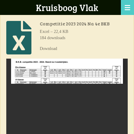
Kruisboog Vlak
Ga
direct
naar
Competitie 2023 2024 Na 4e BKB
de
Excel – 22,4 KB
hoofdinhoud
184 downloads
Download