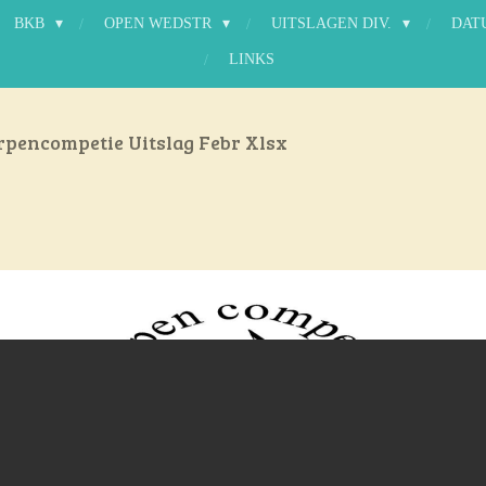
BKB
OPEN WEDSTR
UITSLAGEN DIV.
DAT
LINKS
rpencompetie Uitslag Febr Xlsx