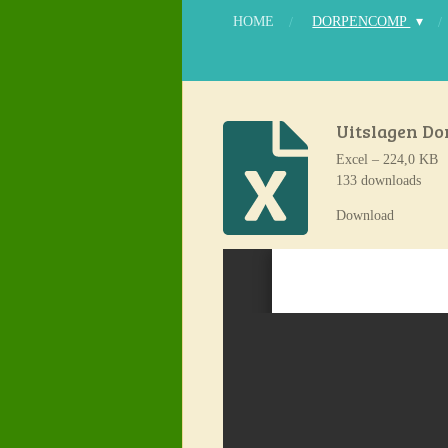
HOME
DORPENCOMP
Uitslagen Do
Excel – 224,0 KB
133 downloads
Download