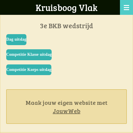
Kruisboog Vlak
Ga
direct
naar
3e BKB wedstrijd
de
hoofdinhoud
Dag uitslag
Competitie Klasse uitslag
Competitie Korps uitslag
Maak jouw eigen website met
JouwWeb