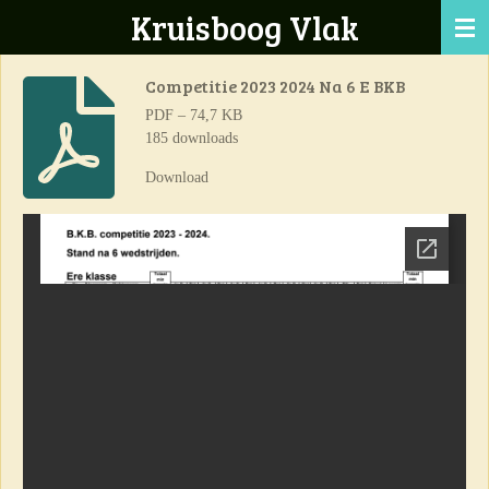
Kruisboog Vlak
Ga
direct
naar
Competitie 2023 2024 Na 6 E BKB
de
PDF – 74,7 KB
hoofdinhoud
185 downloads
Download