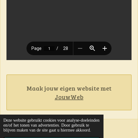
Maak jouw eigen website met
JouwWeb
Deze website gebruikt cookies voor analyse-doeleinden
en/of het tonen van advertenties. Door gebruik te
31-07-2026
blijven maken van de site gaat u hiermee akkoord.
© 2023 - 2024 Kruisboog Vlak