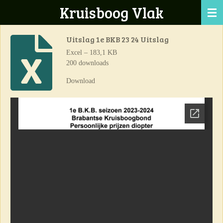
Kruisboog Vlak
Ga
direct
naar
Uitslag 1e BKB 23 24 Uitslag
de
Excel – 183,1 KB
hoofdinhoud
200 downloads
Download