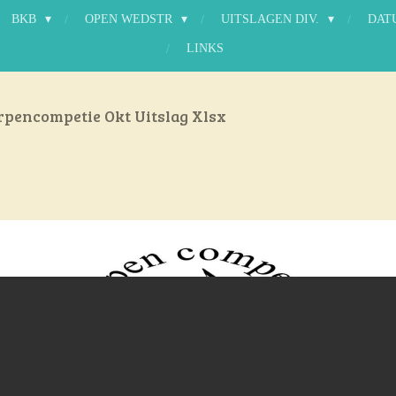
BKB
OPEN WEDSTR
UITSLAGEN DIV.
DAT
LINKS
rpencompetie Okt Uitslag Xlsx