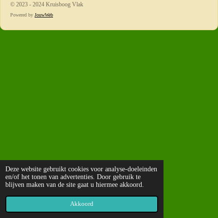
© 2023 - 2024 Kruisboog Vlak
Powered by
JouwWeb
Deze website gebruikt cookies voor analyse-doeleinden
en/of het tonen van advertenties. Door gebruik te
blijven maken van de site gaat u hiermee akkoord.
Akkoord