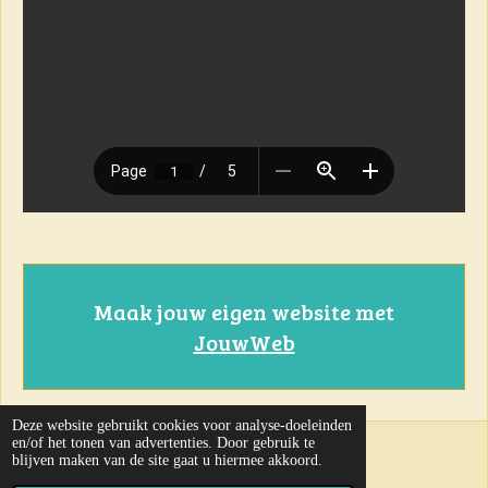
Maak jouw eigen website met
JouwWeb
Deze website gebruikt cookies voor analyse-doeleinden
en/of het tonen van advertenties. Door gebruik te
31-07-2026
blijven maken van de site gaat u hiermee akkoord.
© 2023 - 2024 Kruisboog Vlak