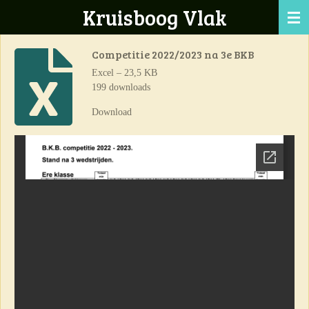
Kruisboog Vlak
Ga
direct
naar
Competitie 2022/2023 na 3e BKB
de
Excel – 23,5 KB
hoofdinhoud
199 downloads
Download